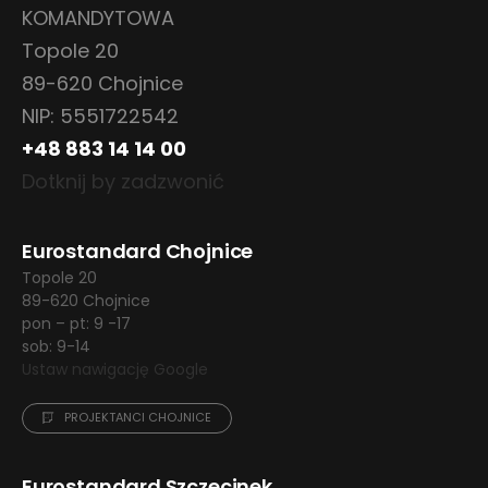
KOMANDYTOWA
Topole 20
89-620 Chojnice
NIP: 5551722542
+48 883 14 14 00
Dotknij by zadzwonić
Eurostandard Chojnice
Topole 20
89-620 Chojnice
pon – pt: 9 -17
sob: 9-14
Ustaw nawigację Google
PROJEKTANCI CHOJNICE
Eurostandard Szczecinek