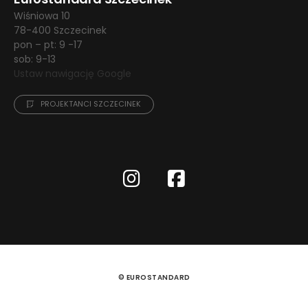
Wiśniowa 10
78-400 Szczecinek
pon – pt: 9 -17
sob: 9-13
Ustaw nawigację Google
PROJEKTANCI SZCZECINEK
© EUROSTANDARD