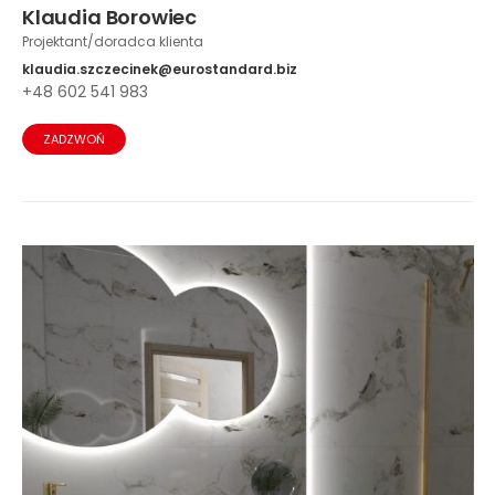
Klaudia Borowiec
Projektant/doradca klienta
klaudia.szczecinek@eurostandard.biz
+48 602 541 983
ZADZWOŃ