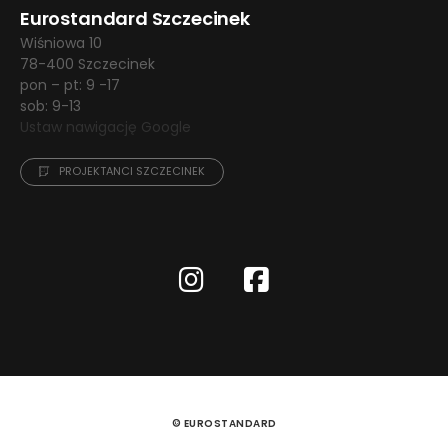
Eurostandard Szczecinek
Wiśniowa 10
78-400 Szczecinek
pon – pt: 9 -17
sob: 9-13
Ustaw nawigację Google
PROJEKTANCI SZCZECINEK
© EUROSTANDARD