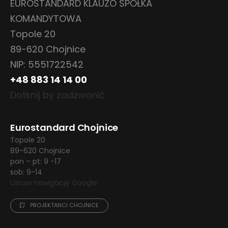
EUROSTANDARD KLAUZO SPÓŁKA
KOMANDYTOWA
Topole 20
89-620 Chojnice
NIP: 5551722542
+48 883 14 14 00
Dotknij by zadzwonić
Eurostandard Chojnice
Topole 20
89-620 Chojnice
pon – pt: 9 -17
sob: 9-14
Ustaw nawigację Google
PROJEKTANCI CHOJNICE