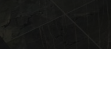
#JUSTYNA WYTRĄŻEK –
KULPA PROJEKT 4