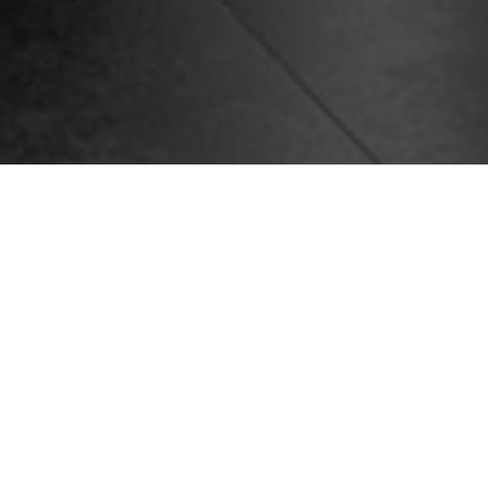
#82
BOX # 82
Czarna elegancja i