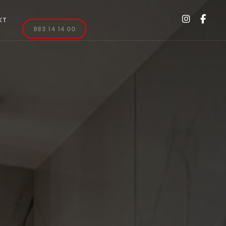
KT
883 14 14 00