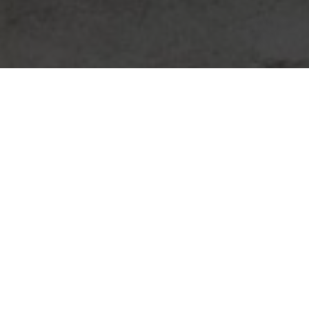
#134
BOX # 134
Harmonia odcieni dla
dwojga