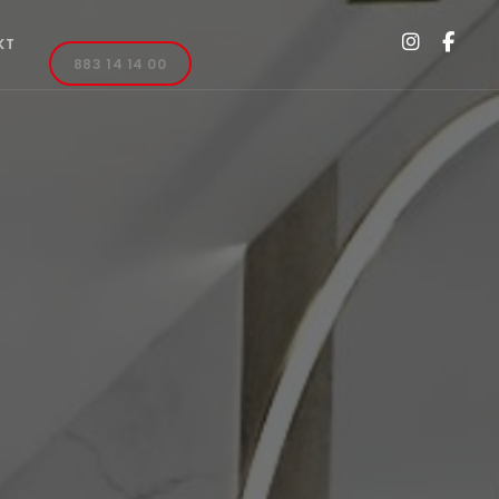
KT
883 14 14 00